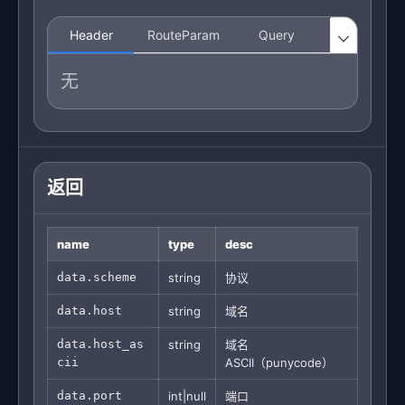
Header
RouteParam
Query
Body

无
返回
name
type
desc
data.scheme
string
协议
data.host
string
域名
data.host_as
string
域名
cii
ASCII（punycode）
data.port
int|null
端口