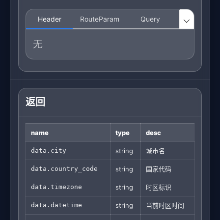
Header
RouteParam
Query
Body

无
返回
name
type
desc
data.city
string
城市名
data.country_code
string
国家代码
data.timezone
string
时区标识
data.datetime
string
当前时区时间