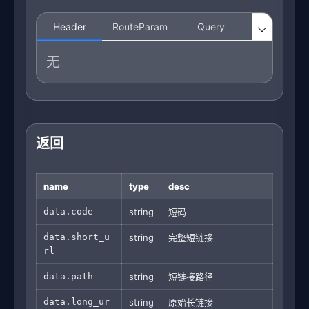
Header
RouteParam
Query
Body

无
返回
name
type
desc
data.code
string
短码
data.short_u
string
完整短链接
rl
data.path
string
短链接路径
data.long_ur
string
原始长链接