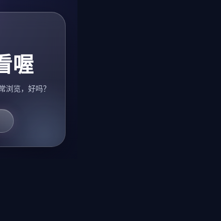
看喔
常浏览，好吗？