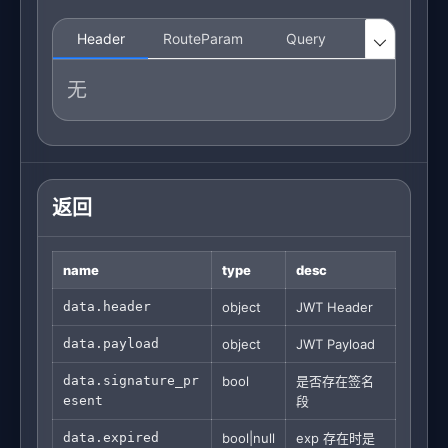
Header
RouteParam
Query
Body

无
返回
name
type
desc
data.header
object
JWT Header
data.payload
object
JWT Payload
data.signature_pr
bool
是否存在签名
esent
段
data.expired
bool|null
exp 存在时是