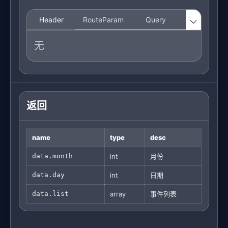
Header
RouteParam
Query
Body

无
返回
name
type
desc
data.month
int
月份
data.day
int
日期
data.list
array
事件列表