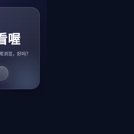
看喔
常浏览，好吗？