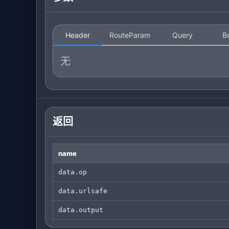
Header
RouteParam
Query
B
无
返回
name
data.op
data.urlsafe
data.output