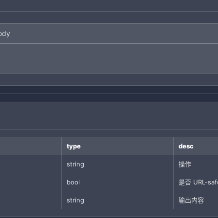
ody
type
desc
string
操作
bool
是否 URL-saf
string
输出内容